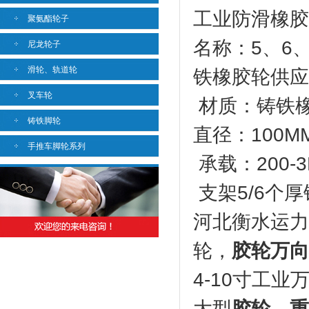
工业防滑橡胶
聚氨酯轮子
名称：5、6
尼龙轮子
滑轮、轨道轮
铁橡胶轮供应
叉车轮
材质：铸铁橡
铸铁脚轮
直径：100MM
手推车脚轮系列
承载：200-3
支架5/6个
河北衡水运力
轮，
胶轮万向
4-10寸工
大型
胶轮
，
重