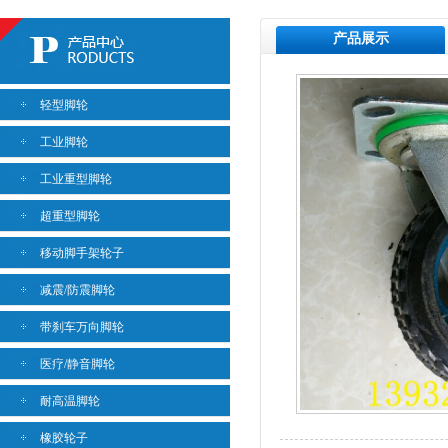
产品展示
轻型脚轮
工业脚轮
工业重型脚轮
超重型脚轮
移动脚手架轮子
减震/防震脚轮
带刹车万向脚轮
医疗/静音脚轮
耐高温脚轮
橡胶轮子