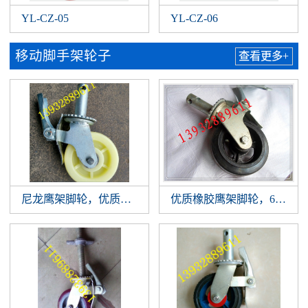
YL-CZ-05
YL-CZ-06
移动脚手架轮子
查看更多+
尼龙鹰架脚轮，优质白尼龙鹰架轮，一体冲压鹰架轮生产厂
优质橡胶鹰架脚轮，6/8寸