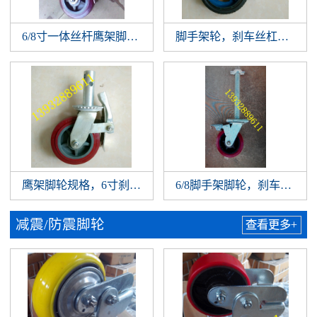
6/8寸一体丝杆鹰架脚轮，丝杆鹰架脚轮，优质丝杆脚手架
脚手架轮，刹车丝杠轮，分
鹰架脚轮规格，6寸刹车鹰架轮，优质脚手架轮生产厂家
6/8脚手架脚轮，刹车丝杆
减震/防震脚轮
查看更多+