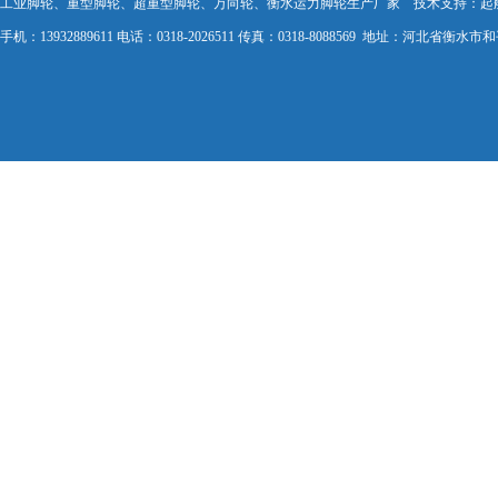
工业脚轮、重型脚轮、超重型脚轮、万向轮、衡水运力脚轮生产厂家 技术支持：
起
手机：13932889611 电话：0318-2026511 传真：0318-8088569 地址：河北省衡水