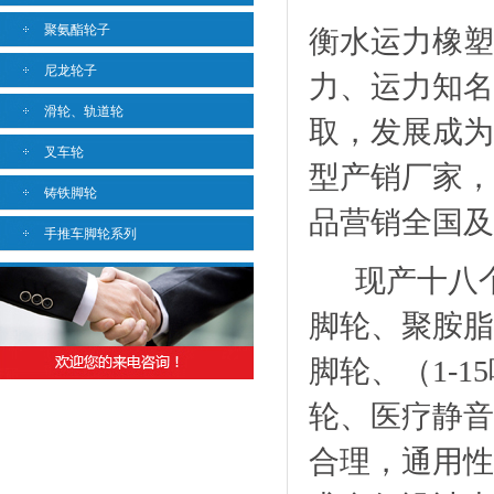
聚氨酯轮子
衡水运力橡塑
尼龙轮子
力、运力知名
滑轮、轨道轮
取，发展成为
叉车轮
型产销厂家，
铸铁脚轮
品营销全国
手推车脚轮系列
现产十八个
脚轮、聚胺脂
脚轮、（1-
轮、医疗静音
合理，通用性