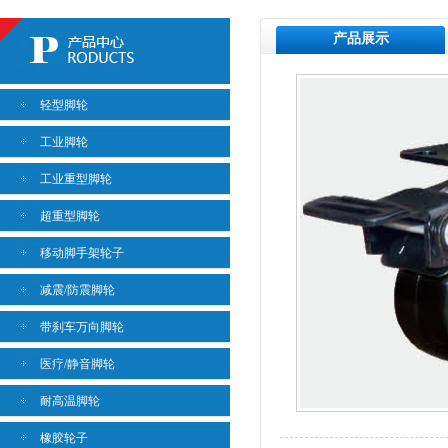
产品展示
轻型脚轮
工业脚轮
工业重型脚轮
超重型脚轮
移动脚手架轮子
减震/防震脚轮
带刹车万向脚轮
医疗/静音脚轮
耐高温脚轮
橡胶轮子